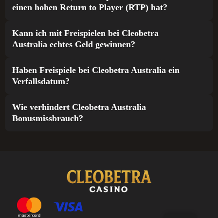
bestimmte Spielautomaten bestimmt, wie in den
einen hohen Return to Player (RTP) hat?
Geschäftsbedingungen der Aktion beschrieben. Stellen Sie
Spielinformationen, einschließlich RTP-Prozentsätze, sind oft
sicher, dass Sie überprüfen, welche Spiele in Frage kommen,
Kann ich mit Freispielen bei Cleobetra
im Hilfebereich des Spiels oder in der Auszahlungstabelle
bevor Sie Ihre Freispiele nutzen.
Australia echtes Geld gewinnen?
verfügbar. Sie können auch Cleobetas Spielführer oder den
SPIELEN
Ja, Sie können mit Freispielen bei Cleobetra Australia echtes
Kundensupport für Details konsultieren.
Haben Freispiele bei Cleobetra Australia ein
Geld gewinnen. Allerdings unterliegen solche Gewinne oft den
Verfallsdatum?
SPIELEN
Wettanforderungen, bevor sie abgehoben werden können.
Ja, Freispiele bei Cleobetra Australia sind in der Regel mit
Wie verhindert Cleobetra Australia
SPIELEN
einem Verfallsdatum versehen, so dass Sie sie innerhalb eines
Bonusmissbrauch?
bestimmten Zeitraums nach der Aktivierung verwenden
Cleobetra Australia führt Maßnahmen wie Wettanforderungen,
müssen.
maximale Einsatzlimits und Spielbeschränkungen ein, um
SPIELEN
Bonusmissbrauch zu verhindern und Fairplay zu gewährleisten.
SPIELEN