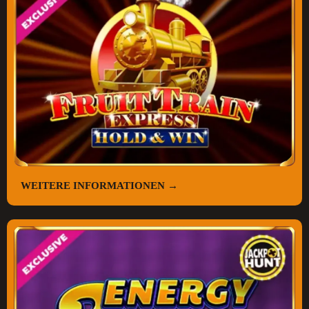
WEITERE INFORMATIONEN →