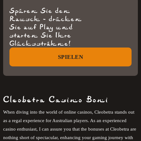
Spüren Sie den
Rausch - drücken
Sie auf Play und
starten Sie Ihre
Glückssträhne!
SPIELEN
Cleobetra Casino Boni
When diving into the world of online casinos, Cleobetra stands out
as a regal experience for Australian players. As an experienced
casino enthusiast, I can assure you that the bonuses at Cleobetra are
nothing short of spectacular, enhancing your gaming journey with