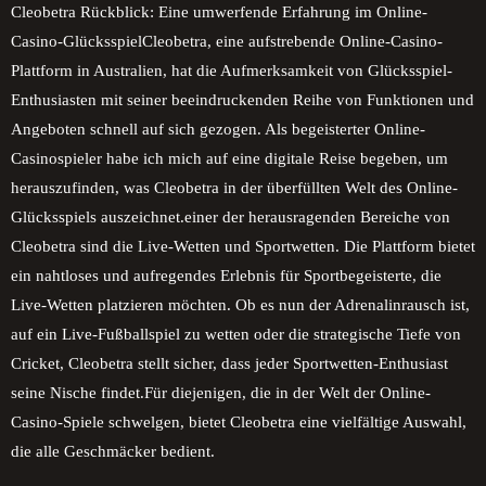
Cleobetra Rückblick: Eine umwerfende Erfahrung im Online-
Casino-GlücksspielCleobetra, eine aufstrebende Online-Casino-
Plattform in Australien, hat die Aufmerksamkeit von Glücksspiel-
Enthusiasten mit seiner beeindruckenden Reihe von Funktionen und
Angeboten schnell auf sich gezogen. Als begeisterter Online-
Casinospieler habe ich mich auf eine digitale Reise begeben, um
herauszufinden, was Cleobetra in der überfüllten Welt des Online-
Glücksspiels auszeichnet.einer der herausragenden Bereiche von
Cleobetra sind die Live-Wetten und Sportwetten. Die Plattform bietet
ein nahtloses und aufregendes Erlebnis für Sportbegeisterte, die
Live-Wetten platzieren möchten. Ob es nun der Adrenalinrausch ist,
auf ein Live-Fußballspiel zu wetten oder die strategische Tiefe von
Cricket, Cleobetra stellt sicher, dass jeder Sportwetten-Enthusiast
seine Nische findet.Für diejenigen, die in der Welt der Online-
Casino-Spiele schwelgen, bietet Cleobetra eine vielfältige Auswahl,
die alle Geschmäcker bedient.