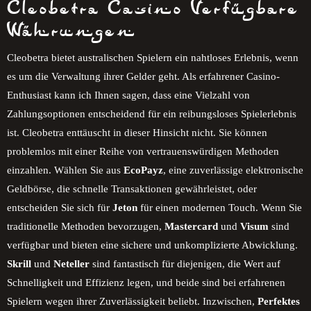
Cleobetra Casino Verfügbare
Währungen
Cleobetra bietet australischen Spielern ein nahtloses Erlebnis, wenn
es um die Verwaltung ihrer Gelder geht. Als erfahrener Casino-
Enthusiast kann ich Ihnen sagen, dass eine Vielzahl von
Zahlungsoptionen entscheidend für ein reibungsloses Spielerlebnis
ist. Cleobetra enttäuscht in dieser Hinsicht nicht. Sie können
problemlos mit einer Reihe von vertrauenswürdigen Methoden
einzahlen. Wählen Sie aus
EcoPayz
, eine zuverlässige elektronische
Geldbörse, die schnelle Transaktionen gewährleistet, oder
entscheiden Sie sich für
Jeton
für einen modernen Touch. Wenn Sie
traditionelle Methoden bevorzugen,
Mastercard
und
Visum
sind
verfügbar und bieten eine sichere und unkomplizierte Abwicklung.
Skrill
und
Neteller
sind fantastisch für diejenigen, die Wert auf
Schnelligkeit und Effizienz legen, und beide sind bei erfahrenen
Spielern wegen ihrer Zuverlässigkeit beliebt. Inzwischen,
Perfektes