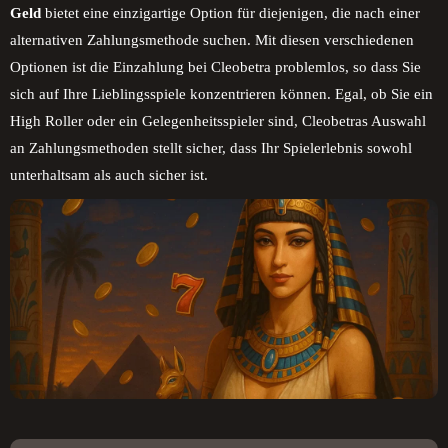
Geld
bietet eine einzigartige Option für diejenigen, die nach einer
alternativen Zahlungsmethode suchen. Mit diesen verschiedenen
Optionen ist die Einzahlung bei Cleobetra problemlos, so dass Sie
sich auf Ihre Lieblingsspiele konzentrieren können. Egal, ob Sie ein
High Roller oder ein Gelegenheitsspieler sind, Cleobetras Auswahl
an Zahlungsmethoden stellt sicher, dass Ihr Spielerlebnis sowohl
unterhaltsam als auch sicher ist.