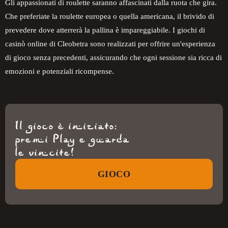
Gli appassionati di roulette saranno affascinati dalla ruota che gira.
Che preferiate la roulette europea o quella americana, il brivido di
prevedere dove atterrerà la pallina è impareggiabile. I giochi di
casinò online di Cleobetra sono realizzati per offrire un'esperienza
di gioco senza precedenti, assicurando che ogni sessione sia ricca di
emozioni e potenziali ricompense.
Il gioco è iniziato:
premi Play e guarda
le vincite!
GIOCO