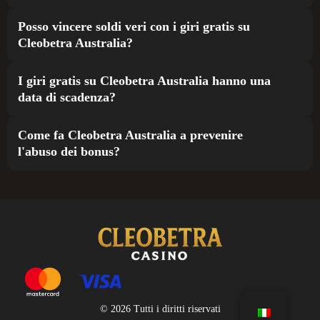
idonei prima di utilizzare i vostri giri gratuiti.
Le informazioni sul gioco, comprese le percentuali RTP, sono
Posso vincere soldi veri con i giri gratis su
GIOCO
spesso disponibili nella sezione di aiuto del gioco o nella
Cleobetra Australia?
tabella dei pagamenti. È inoltre possibile consultare le guide ai
Sì, è possibile vincere denaro reale utilizzando i giri gratis di
giochi di Cleobetra o l'assistenza clienti per maggiori dettagli.
I giri gratis su Cleobetra Australia hanno una
Cleobetra Australia. Tuttavia, tali vincite sono spesso soggette a
data di scadenza?
GIOCO
requisiti di scommessa prima di poter essere ritirate.
Sì, i giri gratis di Cleobetra Australia hanno solitamente una
Come fa Cleobetra Australia a prevenire
GIOCO
data di scadenza, che richiede di utilizzarli entro un
l'abuso dei bonus?
determinato periodo di tempo dall'attivazione.
Cleobetra Australia implementa misure come i requisiti di
GIOCO
scommessa, i limiti massimi di puntata e le restrizioni di gioco
per prevenire l'abuso dei bonus e garantire un gioco corretto.
GIOCO
© 2026 Tutti i diritti riservati