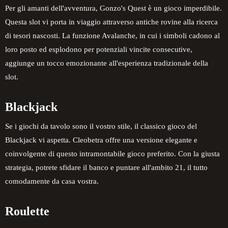
Per gli amanti dell'avventura, Gonzo's Quest è un gioco imperdibile.
Questa slot vi porta in viaggio attraverso antiche rovine alla ricerca
di tesori nascosti. La funzione Avalanche, in cui i simboli cadono al
loro posto ed esplodono per potenziali vincite consecutive,
aggiunge un tocco emozionante all'esperienza tradizionale della
slot.
Blackjack
Se i giochi da tavolo sono il vostro stile, il classico gioco del
Blackjack vi aspetta. Cleobetra offre una versione elegante e
coinvolgente di questo intramontabile gioco preferito. Con la giusta
strategia, potrete sfidare il banco e puntare all'ambito 21, il tutto
comodamente da casa vostra.
Roulette