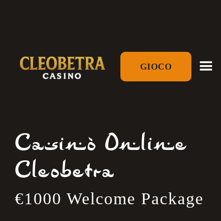
GIOCO
Casinò Online
Cleobetra
€1000 Welcome Package