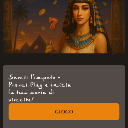
Senti l'impeto -
Premi Play e inizia
la tua serie di
vincite!
GIOCO