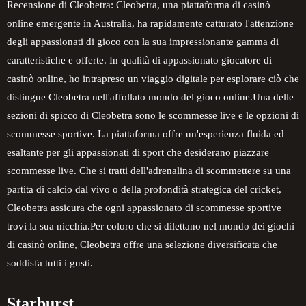
Recensione di Cleobetra: Cleobetra, una piattaforma di casinò
online emergente in Australia, ha rapidamente catturato l'attenzione
degli appassionati di gioco con la sua impressionante gamma di
caratteristiche e offerte. In qualità di appassionato giocatore di
casinò online, ho intrapreso un viaggio digitale per esplorare ciò che
distingue Cleobetra nell'affollato mondo del gioco online.Una delle
sezioni di spicco di Cleobetra sono le scommesse live e le opzioni di
scommesse sportive. La piattaforma offre un'esperienza fluida ed
esaltante per gli appassionati di sport che desiderano piazzare
scommesse live. Che si tratti dell'adrenalina di scommettere su una
partita di calcio dal vivo o della profondità strategica del cricket,
Cleobetra assicura che ogni appassionato di scommesse sportive
trovi la sua nicchia.Per coloro che si dilettano nel mondo dei giochi
di casinò online, Cleobetra offre una selezione diversificata che
soddisfa tutti i gusti.
Starburst