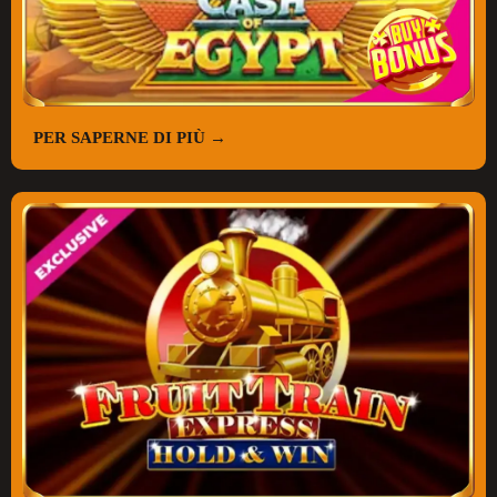
PER SAPERNE DI PIÙ →