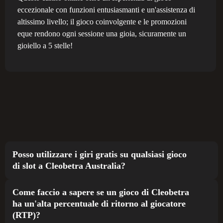
gioiello a 5 stelle!
Posso utilizzare i giri gratis su qualsiasi gioco
di slot a Cleobetra Australia?
I giri gratis su Cleobetra Australia sono in genere destinati a
Come faccio a sapere se un gioco di Cleobetra
giochi di slot specifici, come indicato nei termini e condizioni
ha un'alta percentuale di ritorno al giocatore
della promozione. Assicuratevi di controllare quali giochi sono
(RTP)?