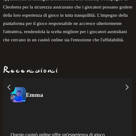
Cleobetra per la sicurezza assicurano che i giocatori possano godere
della loro esperienza di gioco in tutta tranquillità. L'impegno della
piattaforma per il gioco responsabile ne accresce ulteriormente
l'attrattiva, rendendola la scelta migliore per i giocatori australiani
che cercano in un casinò online sia l'emozione che l'affidabilità.
Recensioni
Emma
Questo casinò online offre un'esperienza di gioco
eccezionale con funzioni entusiasmanti e un'assistenza di
altissimo livello; il gioco coinvolgente e le promozioni
eque rendono ogni sessione una gioia, sicuramente un