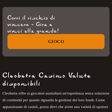
Corri il rischio di
vincere - Gira e
vinci alla grande!
GIOCO
Cleobetra Casino Valute
disponibili
Cleobetra offre ai giocatori australiani un'esperienza senza soluzione
di continuità per quanto riguarda la gestione dei loro fondi. Come
appassionato di casinò, posso dirvi che avere una varietà di opzioni