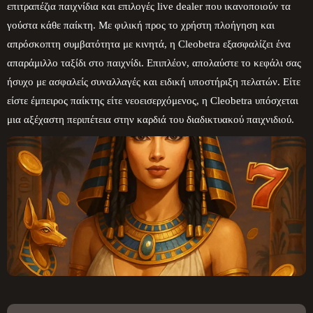
επιτραπέζια παιχνίδια και επιλογές live dealer που ικανοποιούν τα
γούστα κάθε παίκτη. Με φιλική προς το χρήστη πλοήγηση και
απρόσκοπτη συμβατότητα με κινητά, η Cleobetra εξασφαλίζει ένα
απαράμιλλο ταξίδι στο παιχνίδι. Επιπλέον, απολαύστε το κεφάλι σας
ήσυχο με ασφαλείς συναλλαγές και ειδική υποστήριξη πελατών. Είτε
είστε έμπειρος παίκτης είτε νεοεισερχόμενος, η Cleobetra υπόσχεται
μια αξέχαστη περιπέτεια στην καρδιά του διαδικτυακού παιχνιδιού.