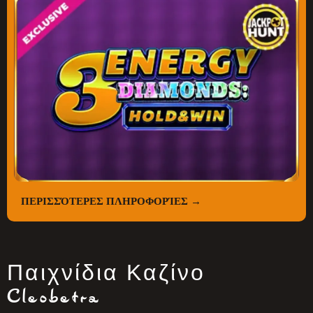
ΠΕΡΙΣΣΌΤΕΡΕΣ ΠΛΗΡΟΦΟΡΊΕΣ →
Παιχνίδια Καζίνο
Cleobetra