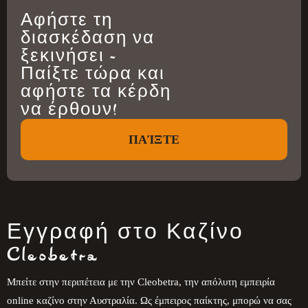
Αφήστε τη
διασκέδαση να
ξεκινήσει -
Παίξτε τώρα και
αφήστε τα κέρδη
να έρθουν!
ΠΑΊΞΤΕ
Εγγραφή στο Καζίνο
Cleobetra
Μπείτε στην περιπέτεια με την Cleobetra, την απόλυτη εμπειρία
online καζίνο στην Αυστραλία. Ως έμπειρος παίκτης, μπορώ να σας