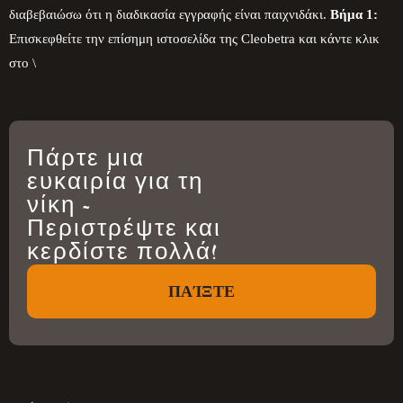
διαβεβαιώσω ότι η διαδικασία εγγραφής είναι παιχνιδάκι.
Βήμα 1:
Επισκεφθείτε την επίσημη ιστοσελίδα της Cleobetra και κάντε κλικ
στο \
Πάρτε μια
ευκαιρία για τη
νίκη -
Περιστρέψτε και
κερδίστε πολλά!
ΠΑΊΞΤΕ