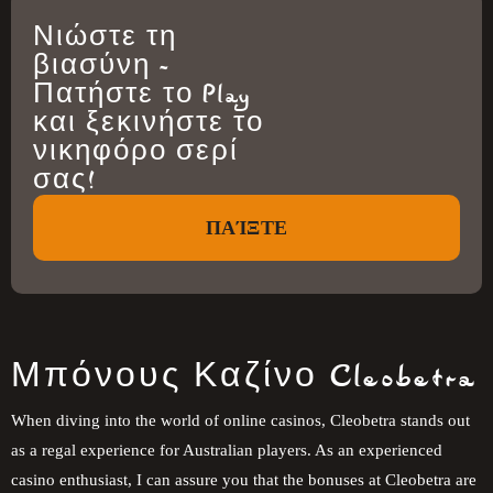
Νιώστε τη
βιασύνη -
Πατήστε το Play
και ξεκινήστε το
νικηφόρο σερί
σας!
ΠΑΊΞΤΕ
Μπόνους Καζίνο Cleobetra
When diving into the world of online casinos, Cleobetra stands out
as a regal experience for Australian players. As an experienced
casino enthusiast, I can assure you that the bonuses at Cleobetra are