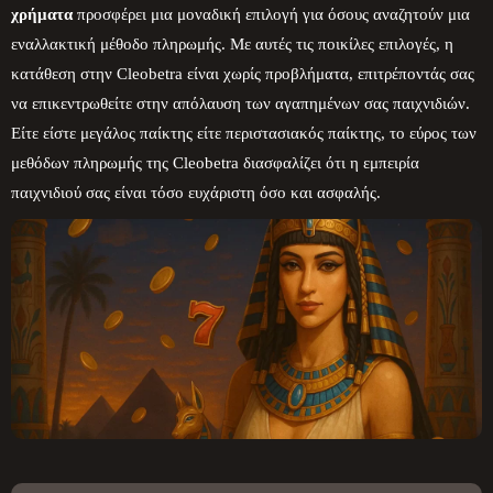
χρήματα
προσφέρει μια μοναδική επιλογή για όσους αναζητούν μια
εναλλακτική μέθοδο πληρωμής. Με αυτές τις ποικίλες επιλογές, η
κατάθεση στην Cleobetra είναι χωρίς προβλήματα, επιτρέποντάς σας
να επικεντρωθείτε στην απόλαυση των αγαπημένων σας παιχνιδιών.
Είτε είστε μεγάλος παίκτης είτε περιστασιακός παίκτης, το εύρος των
μεθόδων πληρωμής της Cleobetra διασφαλίζει ότι η εμπειρία
παιχνιδιού σας είναι τόσο ευχάριστη όσο και ασφαλής.