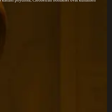
 kättäsi pöydissä, Cleobetran bonukset ovat kultainen