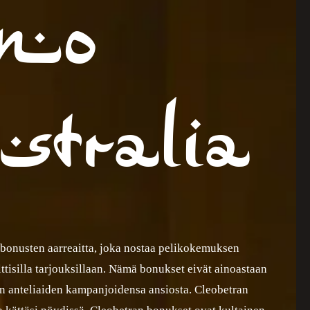
ino
tralia
n bonusten aarreaitta, joka nostaa pelikokemuksen
ttisilla tarjouksillaan. Nämä bonukset eivät ainoastaan
dän anteliaiden kampanjoidensa ansiosta. Cleobetran