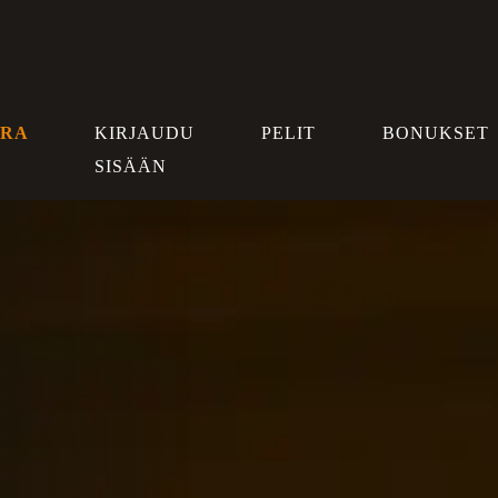
TRA
KIRJAUDU
PELIT
BONUKSET
SISÄÄN