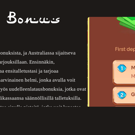
no Bonus
uksista, ja Australiassa sijaitseva
arjouksillaan. Ensinnäkin,
 ensitalletustasi ja tarjoaa
harvinainen helmi, jonka avulla voit
 myös uudelleenlatausbonuksia, jotka ovat
ikassaansa säännöllisillä talletuksilla.
a sinulle pisteitä, jotka voit lunastaa
n suunniteltu parantamaan
edosta jännittävämmän.