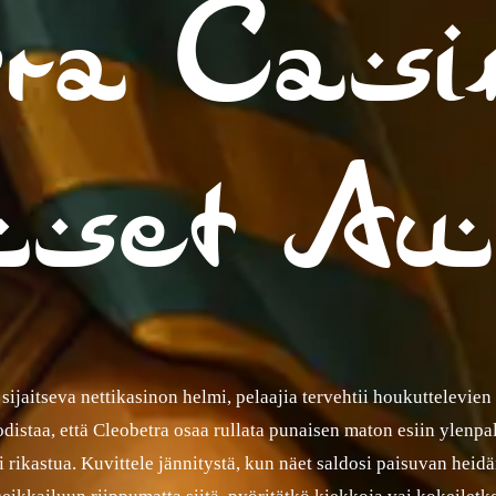
tra Cas
set Aus
sijaitseva nettikasinon helmi, pelaajia tervehtii houkuttelevie
istaa, että Cleobetra osaa rullata punaisen maton esiin ylenpal
 rikastua. Kuvittele jännitystä, kun näet saldosi paisuvan hei